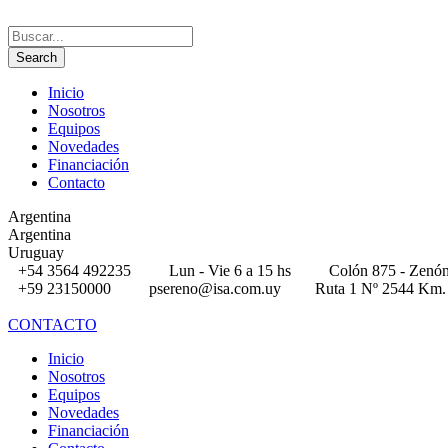
Inicio
Nosotros
Equipos
Novedades
Financiación
Contacto
Argentina
Argentina
Uruguay
+54 3564 492235
Lun - Vie 6 a 15 hs
Colón 875 - Zenón
+59 23150000
psereno@isa.com.uy
Ruta 1 Nº 2544 Km. 
CONTACTO
Inicio
Nosotros
Equipos
Novedades
Financiación