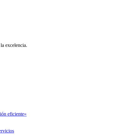
la excelencia.
ión eficiente»
rvicios