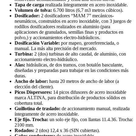
Tapa de carga
realizada íntegramente en acero inoxidable.
Volumen de tolva:
6.700 litros (6,7 m3 metros cúbicos).
Dosificador:
2 dosificadores “MAM 7” mecánicos-
neumáticos, construidos en acero inoxidable, con 3 juegos de
rodillos dosificadores realizados en aluminio (para
aplicaciones de granulados, semillas finas y productos en
polvo,) y accionamientos electro-hidráulicos.
Dosificación Variable:
por mapeo, georeferenciada, o
manual. La más alta precisión del mercado.
Turbina:
2 (dos) turbinas de alto caudal, de aluminio, con
accionamiento electro-hidráulico.
Alas:
hidráulicas, de dos tramos, con botalón basculante,
diseñadas y preparadas para trabajar en las condiciones más
duras.
Ancho de labor:
hasta 20 metros de ancho de labor (a
elección del cliente).
Picos Dispersores:
14 picos difusores de acero inoxidable
marca ALTINA, para distribución de productos sólidos en
cobertura total.
Guillotina de traslado:
de accionamiento manual, realizada
íntegramente de acero inoxidable.
Eje fijo. Trocha:
un solo eje fijo, con llantas 11.4.36. Trocha:
2100 mm.
Rodados:
2 (dos) 12,4 x 36 (SIN cubiertas).
Caños conductores:
de acero inoxidable.