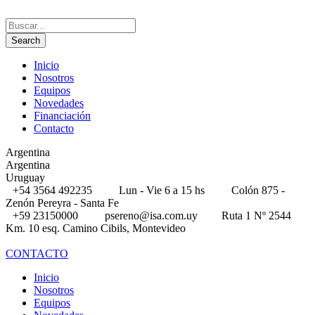
Inicio
Nosotros
Equipos
Novedades
Financiación
Contacto
Argentina
Argentina
Uruguay
+54 3564 492235
Lun - Vie 6 a 15 hs
Colón 875 -
Zenón Pereyra - Santa Fe
+59 23150000
psereno@isa.com.uy
Ruta 1 Nº 2544
Km. 10 esq. Camino Cibils, Montevideo
CONTACTO
Inicio
Nosotros
Equipos